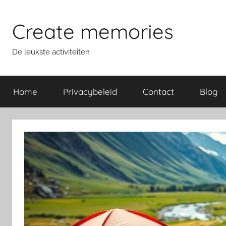
Ga
naar
Create memories
de
inhoud
De leukste activiteiten
Home
Privacybeleid
Contact
Blog